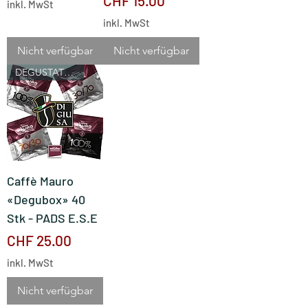
CHF 15.00
inkl. MwSt
inkl. MwSt
Nicht verfügbar
Nicht verfügbar
DEGUSTATIONSBOX
Caffè Mauro
«Degubox» 40
Stk - PADS E.S.E
Preis
CHF 25.00
inkl. MwSt
Nicht verfügbar