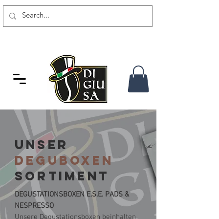
GRATIS VERSAND AB 80 CHF
UNSER
DEGUBOXEN
SORTIMENT
DEGUSTATIONSBOXEN E.S.E. PADS &
NESPRESSO
Unsere Degustationsboxen beinhalten