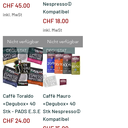
Nespresso©
Preis
CHF 45.00
Kompatibel
inkl. MwSt
Preis
CHF 18.00
inkl. MwSt
Nicht verfügbar
Nicht verfügbar
DEGUSTATIONSBOX
DEGUSTATIONSBOX
Caffè Toraldo
Caffè Mauro
«Degubox» 40
«Degubox» 40
Stk - PADS E.S.E
Stk Nespresso©
Kompatibel
Preis
CHF 24.00
Preis