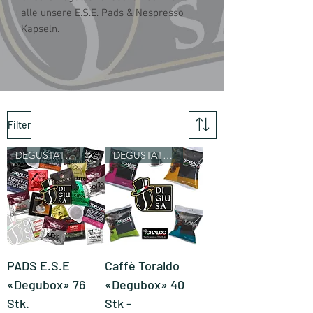
alle unsere E.S.E. Pads & Nespresso
Kapseln.
Filter
DEGUSTATIONSBOX
DEGUSTATIONSBOX
PADS E.S.E
Caffè Toraldo
«Degubox» 76
«Degubox» 40
Stk.
Stk -