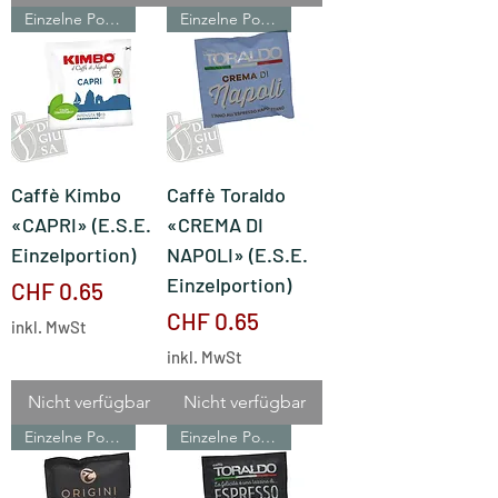
Einzelne Portionen
Einzelne Portionen
Caffè Kimbo
Caffè Toraldo
«CAPRI» (E.S.E.
«CREMA DI
Einzelportion)
NAPOLI» (E.S.E.
Einzelportion)
Preis
CHF 0.65
Preis
CHF 0.65
inkl. MwSt
inkl. MwSt
Nicht verfügbar
Nicht verfügbar
Einzelne Portionen
Einzelne Portionen