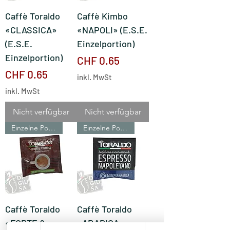
Caffè Toraldo
Caffè Kimbo
«CLASSICA»
«NAPOLI» (E.S.E.
(E.S.E.
Einzelportion)
Einzelportion)
Preis
CHF 0.65
Preis
CHF 0.65
inkl. MwSt
inkl. MwSt
Nicht verfügbar
Nicht verfügbar
Einzelne Portionen
Einzelne Portionen
Caffè Toraldo
Caffè Toraldo
«FORTE &amp;
«ARABICA»