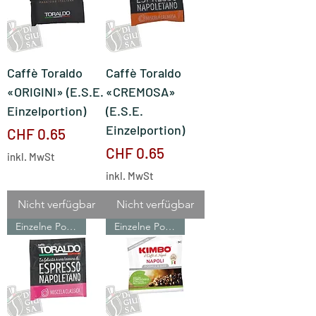
Caffè Toraldo
Caffè Toraldo
«ORIGINI» (E.S.E.
«CREMOSA»
Einzelportion)
(E.S.E.
Einzelportion)
Preis
CHF 0.65
Preis
CHF 0.65
inkl. MwSt
inkl. MwSt
Nicht verfügbar
Nicht verfügbar
Einzelne Portionen
Einzelne Portionen