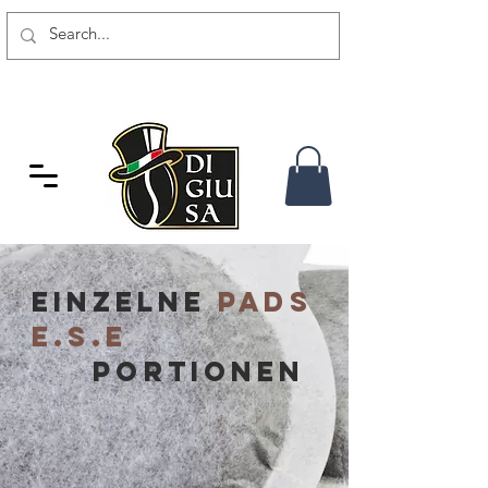
GRATIS VERSAND AB 80 CHF
Einzelne
PADS
E.S.E
portionen