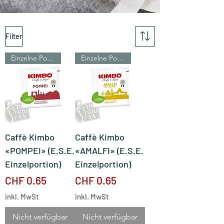
Filter
Einzelne Portionen
Einzelne Portionen
Caffè Kimbo
Caffè Kimbo
«POMPEI» (E.S.E.
«AMALFI» (E.S.E.
Einzelportion)
Einzelportion)
Preis
Preis
CHF 0.65
CHF 0.65
inkl. MwSt
inkl. MwSt
Nicht verfügbar
Nicht verfügbar