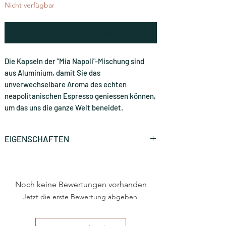
Nicht verfügbar
Benachrichtigen lassen
Die Kapseln der "Mia Napoli"-Mischung sind
aus Aluminium, damit Sie das
unverwechselbare Aroma des echten
neapolitanischen Espresso geniessen können,
um das uns die ganze Welt beneidet.
EIGENSCHAFTEN
Marke
Caffè Borbone
Noch keine Bewertungen vorhanden
Art
Nespresso®
Haushaltsmaschine
Jetzt die erste Bewertung abgeben.
Herkunftsland
Italien