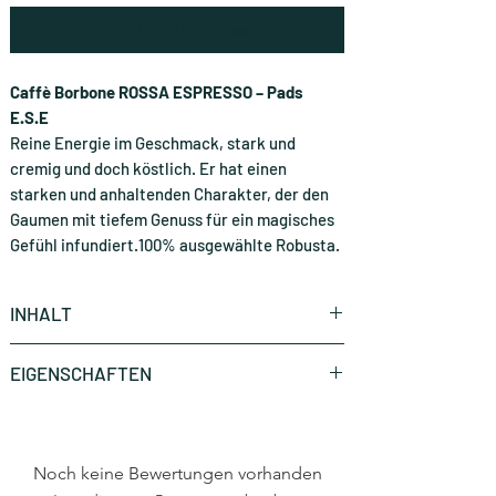
Benachrichtigen lassen
Caffè Borbone ROSSA ESPRESSO – Pads
E.S.E
Reine Energie im Geschmack, stark und
cremig und doch köstlich. Er hat einen
starken und anhaltenden Charakter, der den
Gaumen mit tiefem Genuss für ein magisches
Gefühl infundiert.100% ausgewählte Robusta.
INHALT
1 Stück (CHF 0.60 * / Stück)
EIGENSCHAFTEN
Marke
Caffè Borbone
Noch keine Bewertungen vorhanden
Art
E.S.E Pads 44mm