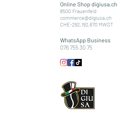
Online Shop digiusa.c
h
8500 Frauenfeld
commerce@digiusa.ch
CHE-292.192.670 MWST
WhatsApp Business
076 755 30 75