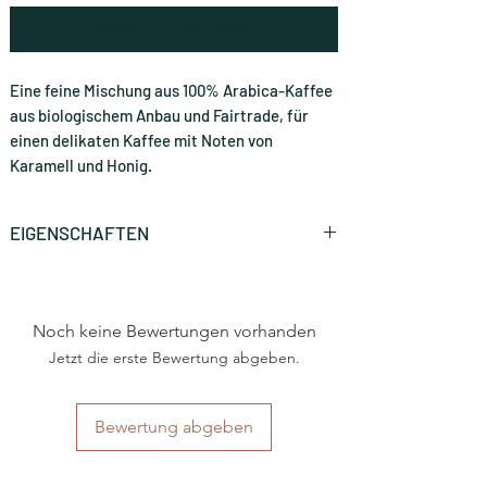
Benachrichtigen lassen
Eine feine Mischung aus 100% Arabica-Kaffee
aus biologischem Anbau und Fairtrade, für
einen delikaten Kaffee mit Noten von
Karamell und Honig.
EIGENSCHAFTEN
Marke
Caffè Kimbo
Noch keine Bewertungen vorhanden
Art
Nespresso®
Haushaltsmaschine
Jetzt die erste Bewertung abgeben.
Herkunftsland
Italien
Bewertung abgeben
Region
Kampanien