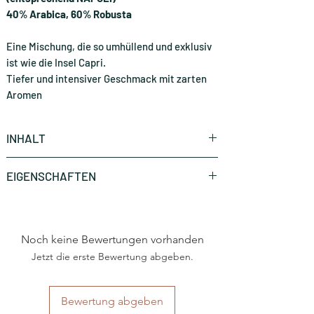
40% Arabica, 60% Robusta
Eine Mischung, die so umhüllend und exklusiv
ist wie die Insel Capri.
Tiefer und intensiver Geschmack mit zarten
Aromen
INHALT
50 Stück (CHF 0.34* / Stück)
EIGENSCHAFTEN
100 Stück (CHF 0.29* / Stück)
Marke
Caffè Kimbo
Noch keine Bewertungen vorhanden
Art
Nespresso®
Haushaltsmaschine
Jetzt die erste Bewertung abgeben.
Herkunftsland
Italien
Bewertung abgeben