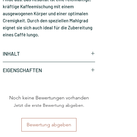
kräftige Kaffeemischung mit einem
ausgewogenen Körper und einer optimalen
Cremigkeit. Durch den speziellen Mahlgrad
eignet sie sich auch ideal für die Zubereitung
eines Caffè lungo.
INHALT
100 Stück (CHF 0.40 * / Stück)
EIGENSCHAFTEN
Marke
Caffè Lavazza
Noch keine Bewertungen vorhanden
Art
Lavazza®Espresso Point
Jetzt die erste Bewertung abgeben.
Herkunftsland
Italien
Region
Piemont
Bewertung abgeben