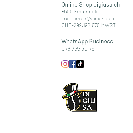
Online Shop digiusa.c
h
8500 Frauenfeld
commerce@digiusa.ch
CHE-292.192.670 MWST
WhatsApp Business
076 755 30 75