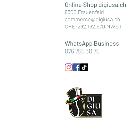
Online Shop digiusa.c
h
8500 Frauenfeld
commerce@digiusa.ch
CHE-292.192.670 MWST
WhatsApp Business
076 755 30 75