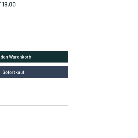
dardpreis
Sale-
 18.00
Preis
n den Warenkorb
Sofortkauf