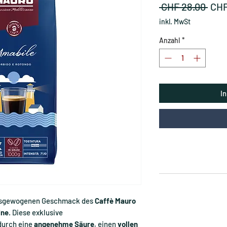
Stan
 CHF 28.00 
CHF
inkl. MwSt
Anzahl
*
I
ausgewogenen Geschmack des
Caffè Mauro
ine
. Diese exklusive
durch eine
angenehme Säure
, einen
vollen