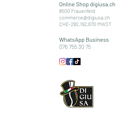
Online Shop digiusa.c
h
8500 Frauenfeld
commerce@digiusa.ch
CHE-292.192.670 MWST
WhatsApp Business
076 755 30 75