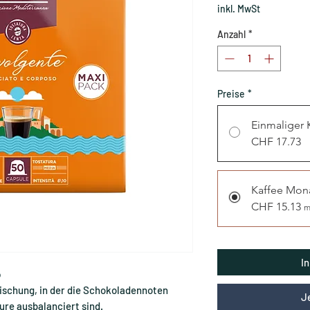
inkl. MwSt
Anzahl
*
Preise
*
Einmaliger 
CHF 17.73
Kaffee Mon
CHF 15.13
m
I
o
ischung, in der die Schokoladennoten
J
ure ausbalanciert sind.