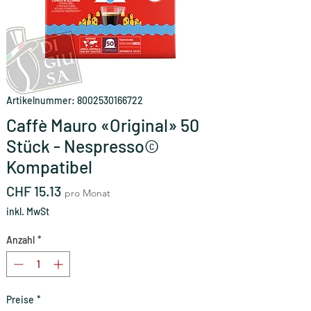
Artikelnummer: 8002530166722
Caffè Mauro «Original» 50
Stück - Nespresso©
Kompatibel
Preis
CHF 15.13
pro Monat
inkl. MwSt
Anzahl
*
Preise
*