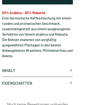
50% Arabica – 50% Robusta
Eine harmonische Kaffeemischung mit einem
runden und aromatischen Geschmack,
zusammengestellt aus einem ausgewogenen
Verhältnis von feinem Arabica und Robusta.
Die Bohnen stammen von sorgfältig
ausgewählten Plantagen in den besten
Anbaugebieten Brasiliens, Mittelamerikas und
Asiens.
INHALT
Gemahlener Kaffee Vakuum verpackt 250gr
EIGENSCHAFTEN
Marke
Caffè Mauro
Noch keine Bewertungen vorhanden
Art
gemahlener Kaffee