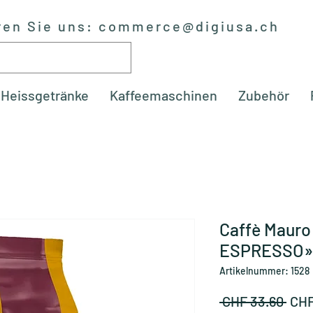
ren Sie uns:
commerce@digiusa.ch
Heissgetränke
Kaffeemaschinen
Zubehör
Caffè Maur
ESPRESSO» 
Artikelnummer: 1528
Stan
 CHF 33.60 
CHF