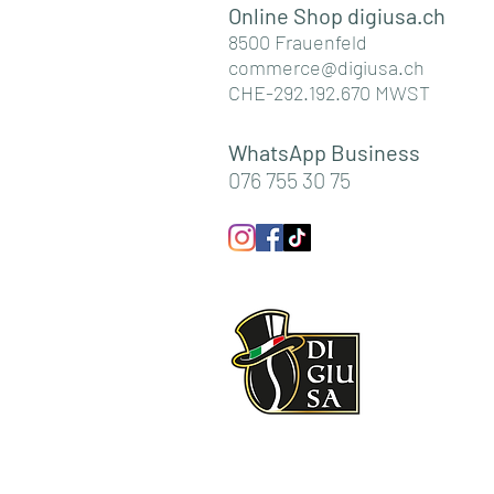
Online Shop digiusa.c
h
8500 Frauenfeld
commerce@digiusa.ch
CHE-292.192.670 MWST
WhatsApp Business
076 755 30 75