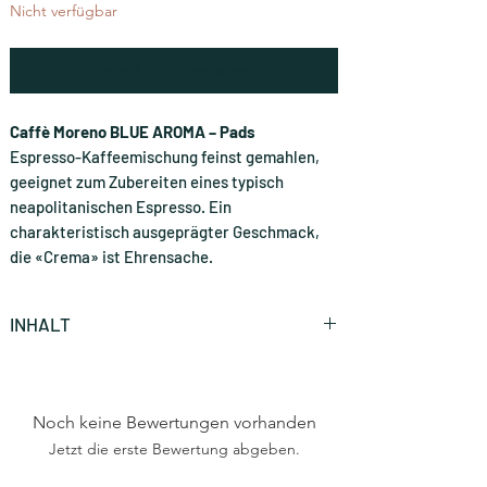
Nicht verfügbar
Benachrichtigen lassen
Caffè Moreno BLUE AROMA – Pads
Espresso-Kaffeemischung feinst gemahlen,
geeignet zum Zubereiten eines typisch
neapolitanischen Espresso. Ein
charakteristisch ausgeprägter Geschmack,
die «Crema» ist Ehrensache.
INHALT
1 Stück ( CHF 0.60 * / Stück)
Noch keine Bewertungen vorhanden
Jetzt die erste Bewertung abgeben.