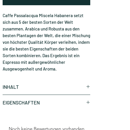
Caffe Passalacqua Miscela Habanera setzt
sich aus 5 der besten Sorten der Welt
zusammen. Arabica und Robusta aus den
besten Plantagen der Welt, die einer Mischung
von höchster Qualität Körper verleihen, indem
sie die besten Eigenschaften der beiden
Sorten kombinieren. Das Ergebnis ist ein
Espresso mit außergewöhnlicher
Ausgewogenheit und Aroma.
INHALT
150 Stück (CHF 0.40 * / Stück)
EIGENSCHAFTEN
Marke
Caffè Passalacqua
Noch keine Bewertungen vorhanden
Art
E.S.E Pads 44mm