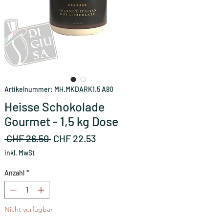
Artikelnummer: MH.MKDARK1.5 A80
Heisse Schokolade
Gourmet - 1,5 kg Dose
Standardpreis
Sale-
 CHF 26.50 
CHF 22.53
Preis
inkl. MwSt
Anzahl
*
Nicht verfügbar