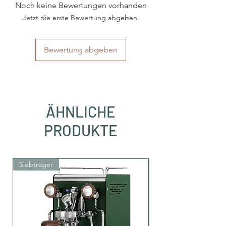
Noch keine Bewertungen vorhanden
Art
E.S.E Pads 44mm
Jetzt die erste Bewertung abgeben.
Herkunftsland
Italien
Region
Kampanien
Bewertung abgeben
Kaffeesorten
Arabica und Robusta
Intensität
mittlere Intensität
ÄHNLICHE
Röstung
helle Röstung
PRODUKTE
Säuregehalt
wenig Säure
Koffein
Ja, mit Koffein
Siebträger
Siebträger