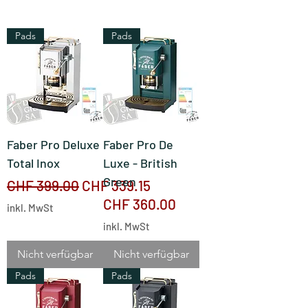
Pads
Pads
Faber Pro Deluxe
Faber Pro De
Total Inox
Luxe - British
Green
Standardpreis
Sale-Preis
CHF 399.00
CHF 339.15
Preis
CHF 360.00
inkl. MwSt
inkl. MwSt
Nicht verfügbar
Nicht verfügbar
Pads
Pads