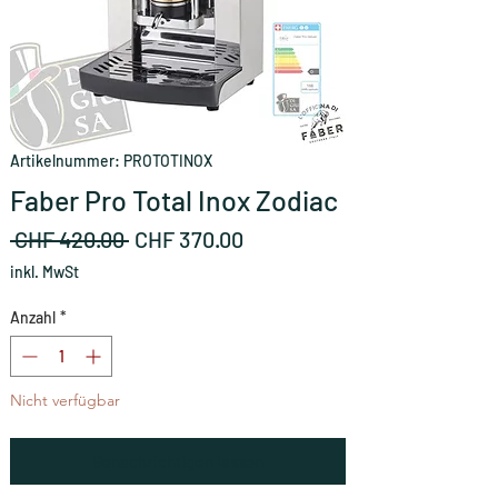
Artikelnummer: PROTOTINOX
Faber Pro Total Inox Zodiac
Standardpreis
Sale-
 CHF 420.00 
CHF 370.00
Preis
inkl. MwSt
Anzahl
*
Nicht verfügbar
Benachrichtigen lassen