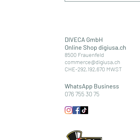
DIVECA GmbH
Online Shop digiusa.c
h
8500 Frauenfeld
commerce@digiusa.ch
CHE-292.192.670 MWST
WhatsApp Business
076 755 30 75