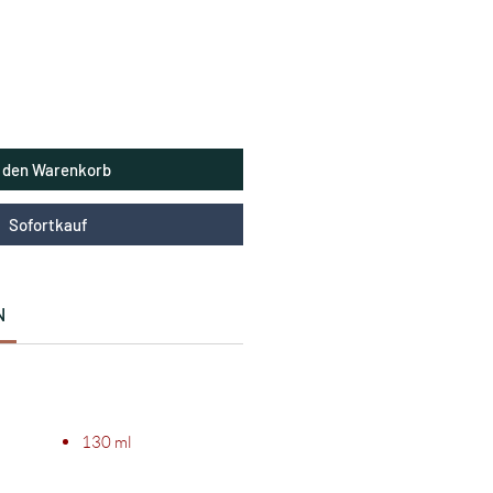
n den Warenkorb
Sofortkauf
N
130 ml