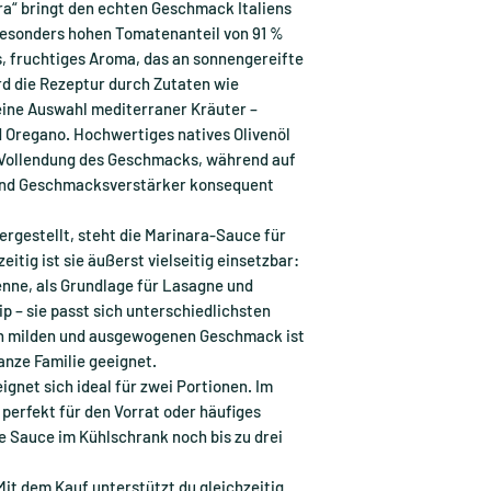
ra“ bringt den echten Geschmack Italiens
 besonders hohen Tomatenanteil von 91 %
s, fruchtiges Aroma, das an sonnengereifte
d die Rezeptur durch Zutaten wie
eine Auswahl mediterraner Kräuter –
d Oregano. Hochwertiges natives Olivenöl
e Vollendung des Geschmacks, während auf
 und Geschmacksverstärker konsequent
 hergestellt, steht die Marinara-Sauce für
eitig ist sie äußerst vielseitig einsetzbar:
enne, als Grundlage für Lasagne und
ip – sie passt sich unterschiedlichsten
en milden und ausgewogenen Geschmack ist
anze Familie geeignet.
ignet sich ideal für zwei Portionen. Im
 perfekt für den Vorrat oder häufiges
 Sauce im Kühlschrank noch bis zu drei
it dem Kauf unterstützt du gleichzeitig