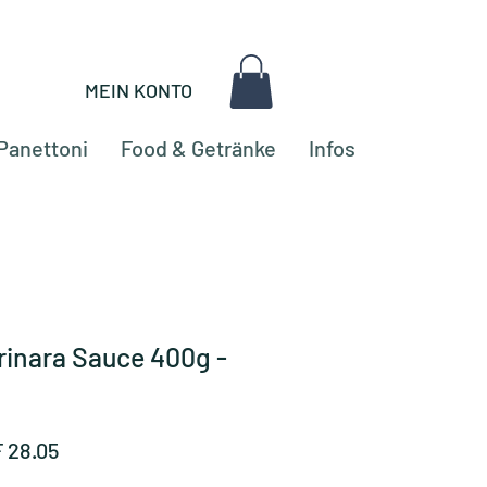
MEIN KONTO
Panettoni
Food & Getränke
Infos
rinara Sauce 400g -
dardpreis
Sale-
 28.05
Preis