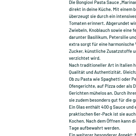
Die Bongiovi Pasta Sauce „Marina
direkt in deine Küche. Mit einem
überzeugt sie durch ein intensive
Tomaten erinnert. Abgerundet wir
Zwiebeln, Knoblauch sowie eine f
darunter Basilikum, Petersilie un
extra sorgt für eine harmonisch
Zucker, künstliche Zusatzstoffe
verzichtet wird.
Nach traditioneller Art in Italien
Qualität und Authentizität. Gleichz
Ob zu Pasta wie Spaghetti oder P
Ofengerichte, auf Pizza oder als D
Gerichten mühelos an. Durch ihr
sie zudem besonders gut für die g
Ein Glas enthält 400 g Sauce und e
praktischen 6er-Pack ist sie auch
Kochen. Nach dem Öffnen kann die
Tage aufbewahrt werden.
Ein weiterer besonderer Aspekt: M