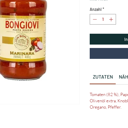
Anzahl
*
I
ZUTATEN
NÄH
Tomaten (82 %), Pap
Olivenöl extra, Knobl
Oregano, Pfeffer.