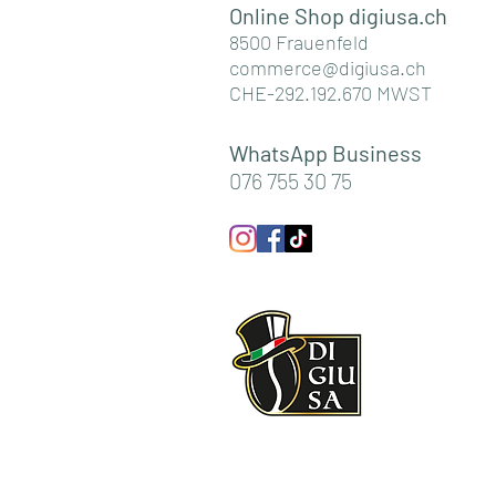
Online Shop digiusa.c
h
8500 Frauenfeld
commerce@digiusa.ch
CHE-292.192.670 MWST
WhatsApp Business
076 755 30 75