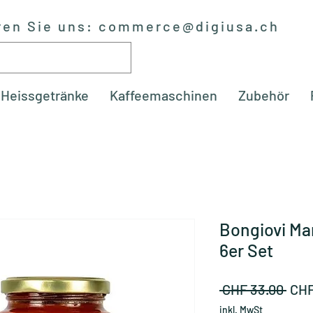
ren Sie uns:
commerce@digiusa.ch
Heissgetränke
Kaffeemaschinen
Zubehör
Bongiovi Ma
6er Set
Stan
 CHF 33.00 
CHF
inkl. MwSt