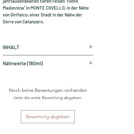
jahrtausendealten tiefen Felsen "Fonte
Madonnina" in MONTE COVELLO, in der Nähe
von Girifalco, einer Stadt in der Nähe der
Serre von Catanzaro.
INHALT
1,35 CHF pro Stück
Nährwerte (180ml)
ENERGIEWERT
327 kJ - 77 kcal
Noch keine Bewertungen vorhanden
FETT
0g (davon
Jetzt die erste Bewertung abgeben.
gesättigte
Fettsäuren)
Bewertung abgeben
KOHLENHYDRATE
19g (davon
Zucker)