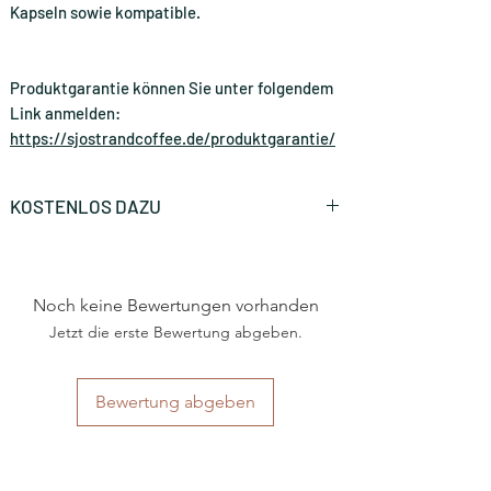
Kapseln sowie kompatible.
Produktgarantie können Sie unter folgendem
Link anmelden:
https://sjostrandcoffee.de/produktgarantie/
KOSTENLOS DAZU
Mit dem Kauf dieser Kaffeemaschine erhalten
Sie
50 kompatible Nespresso Kapseln
GRATIS dazu.
Noch keine Bewertungen vorhanden
Jetzt die erste Bewertung abgeben.
Bewertung abgeben