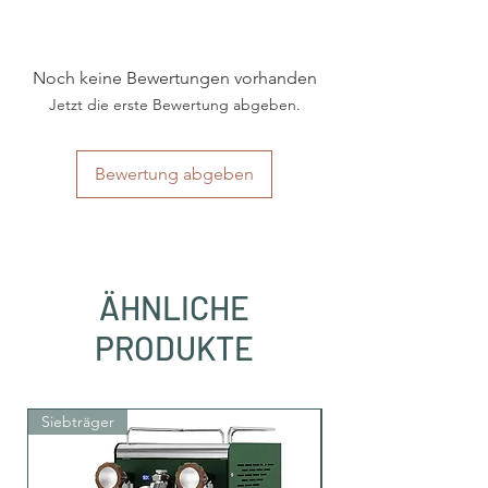
Mit dem Kauf dieser Kaffeemaschine erhalten
Sie
50 Pads ESE 44mm
GRATIS dazu.
Noch keine Bewertungen vorhanden
Jetzt die erste Bewertung abgeben.
Bewertung abgeben
ÄHNLICHE
PRODUKTE
Siebträger
Siebträger