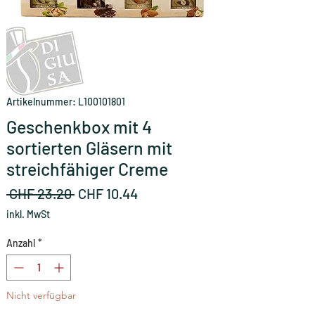
Artikelnummer: L100101801
Geschenkbox mit 4
sortierten Gläsern mit
streichfähiger Creme
Standardpreis
Sale-
 CHF 23.20 
CHF 10.44
Preis
inkl. MwSt
Anzahl
*
Nicht verfügbar